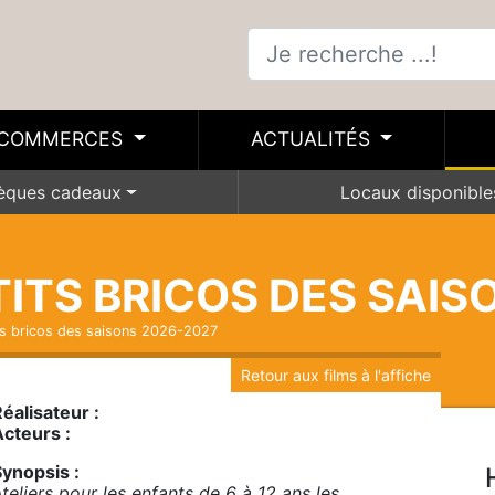
COMMERCES
ACTUALITÉS
èques cadeaux
Locaux disponible
'TITS BRICOS DES SAI
its bricos des saisons 2026-2027
Retour aux films à l'affiche
éalisateur :
Acteurs :
Synopsis :
teliers pour les enfants de 6 à 12 ans les