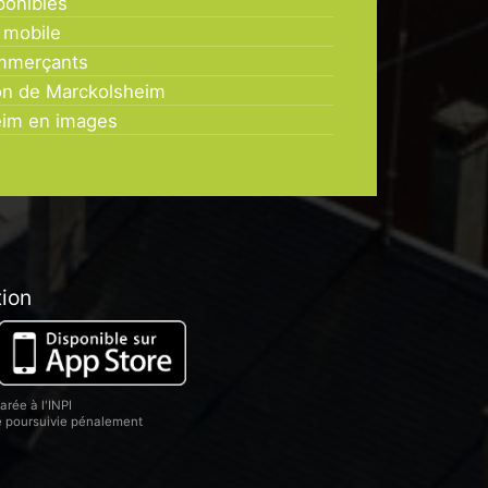
ponibles
 mobile
mmerçants
on de Marckolsheim
eim en images
tion
rée à l'INPI
re poursuivie pénalement