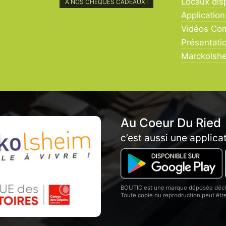
Locaux dis
COEUR DU RIED À
MARCKOLSHEIM !
Application
Vidéos Co
Présentati
Marckolsh
Au Coeur Du Ried
c’est aussi une applica
BOUTIC est une marque déposée décla
Toute copie ou reprodruction peut êt