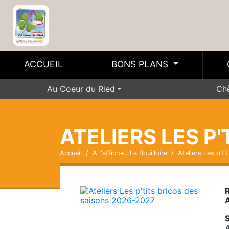
ACCUEIL
BONS PLANS
Au Coeur du Ried
Ch
ATELIERS LES P
Accueil
A l'affiche : La Bouilloire
Ateliers Les p't
R
A