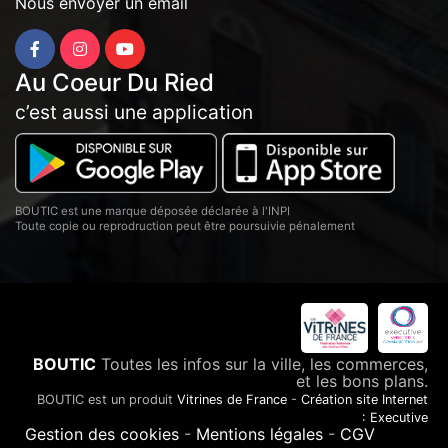
Nous envoyer un email
Au Coeur Du Ried
c’est aussi une application
BOUTIC est une marque déposée déclarée à l'INPI
Toute copie ou reprodruction peut être poursuivie pénalement
BOUTIC
Toutes les infos sur la ville, les commerces,
et les bons plans.
BOUTIC est un produit
Vitrines de France
-
Création site Internet
: Executive
Gestion des cookies
-
Mentions légales
-
CGV