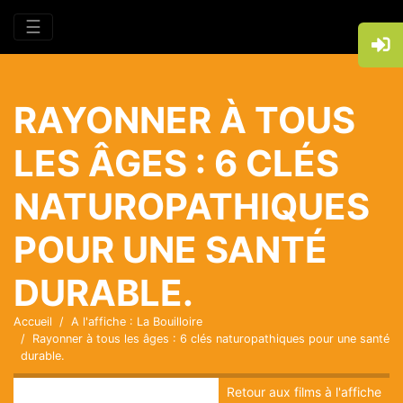
☰
RAYONNER À TOUS
LES ÂGES : 6 CLÉS
NATUROPATHIQUES
POUR UNE SANTÉ
DURABLE.
Accueil
A l'affiche : La Bouilloire
Rayonner à tous les âges : 6 clés naturopathiques pour une santé
durable.
Retour aux films à l'affiche