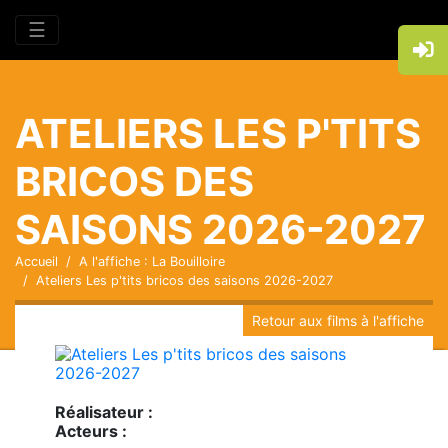
☰
ATELIERS LES P'TITS
BRICOS DES
SAISONS 2026-2027
Accueil
A l'affiche : La Bouilloire
Ateliers Les p'tits bricos des saisons 2026-2027
Retour aux films à l'affiche
Réalisateur :
Acteurs :