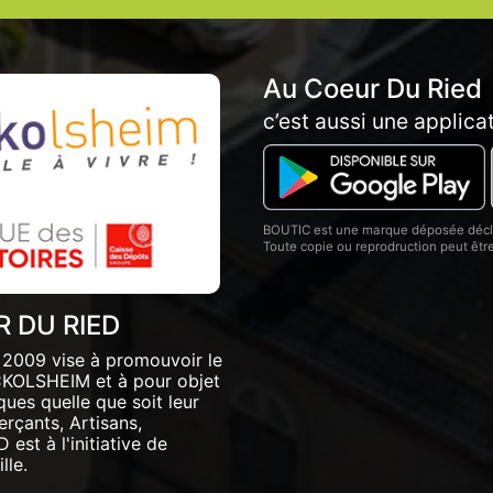
Au Coeur Du Ried
c’est aussi une applica
BOUTIC est une marque déposée décla
Toute copie ou reprodruction peut êt
 DU RIED
2009 vise à promouvoir le
RCKOLSHEIM et à pour objet
ues quelle que soit leur
erçants, Artisans,
st à l'initiative de
lle.