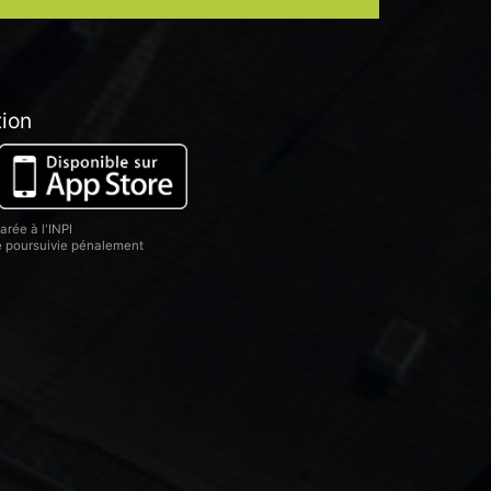
tion
rée à l'INPI
re poursuivie pénalement