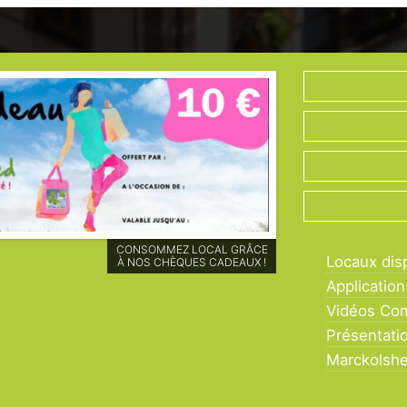
PLUS DE 60 MEMBRES AU
Locaux dis
COEUR DU RIED À
MARCKOLSHEIM !
Application
Vidéos Co
Présentati
Marckolsh