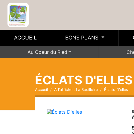
ACCUEIL
BONS PLANS
Au Coeur du Ried
Ch
ÉCLATS D'ELLES
Accueil
A l'affiche : La Bouilloire
Éclats D'elles
R
S