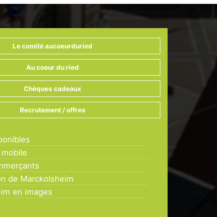
Le comité aucoeurduried
Au coeur du ried
Chèques cadeaux
Recrutement / offres
ponibles
 mobile
mmerçants
on de Marckolsheim
eim en images