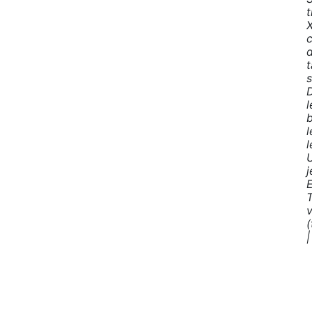
t
d
t
s
D
l
l
j
T
v
(
|