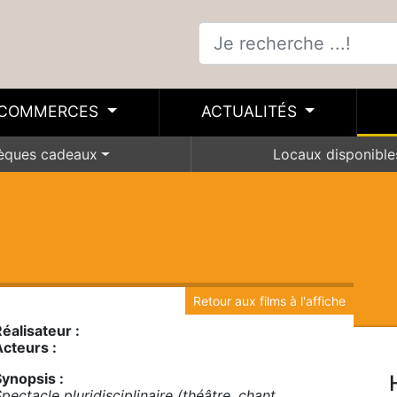
COMMERCES
ACTUALITÉS
èques cadeaux
Locaux disponible
Retour aux films à l'affiche
éalisateur :
Acteurs :
Synopsis :
pectacle pluridisciplinaire (théâtre, chant,