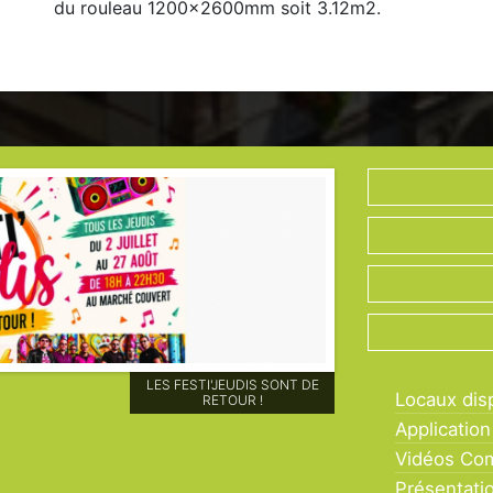
du rouleau 1200x2600mm soit 3.12m2.
LES FESTI'JEUDIS SONT DE
Locaux dis
RETOUR !
Application
Vidéos Co
Présentati