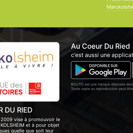
Marckolsh
Au Coeur Du Ried
c’est aussi une applica
BOUTIC est une marque déposée décla
Toute copie ou reprodruction peut êt
 DU RIED
2009 vise à promouvoir le
RCKOLSHEIM et à pour objet
ues quelle que soit leur