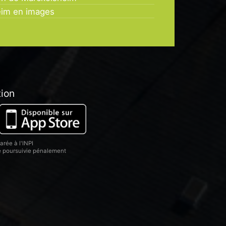
eim en images
tion
rée à l'INPI
re poursuivie pénalement