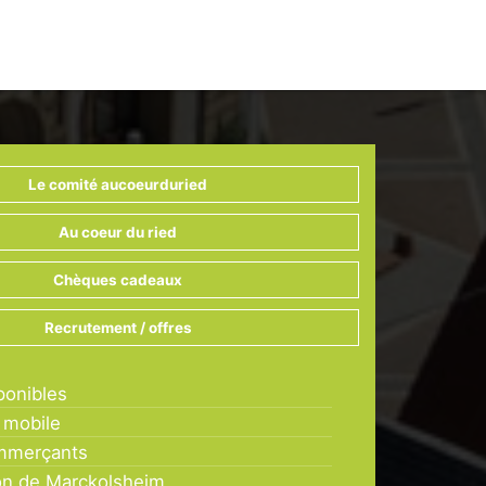
Le comité aucoeurduried
Au coeur du ried
Chèques cadeaux
Recrutement / offres
ponibles
 mobile
mmerçants
on de Marckolsheim