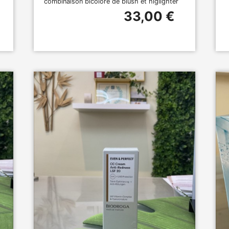
combinaison bicolore de blush et higlighter
33,00 €