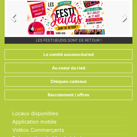
Previous
Next
PLUS DE 60 MEMBRES AU COEUR DU RIED À MARCKOLSHEIM !
CONSOMMEZ LOCAL GRÂCE À NOS CHÈQUES CADEAUX !
LES FESTI'JEUDIS SONT DE RETOUR !
Le comité aucoeurduried
Au coeur du ried
Chèques cadeaux
Recrutement / offres
Locaux disponibles
Application mobile
Vidéos Commerçants