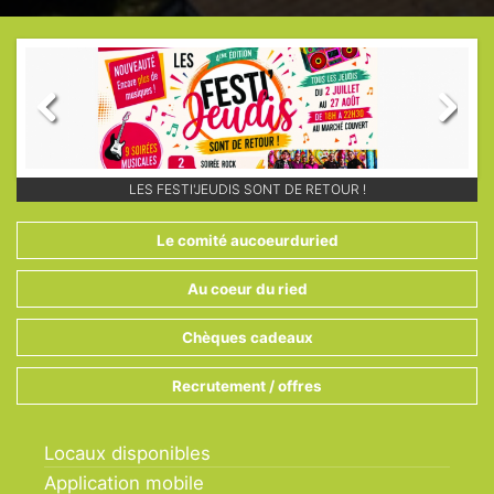
Previous
Next
PLUS DE 60 MEMBRES AU COEUR DU RIED À MARCKOLSHEIM !
CONSOMMEZ LOCAL GRÂCE À NOS CHÈQUES CADEAUX !
LES FESTI'JEUDIS SONT DE RETOUR !
Le comité aucoeurduried
Au coeur du ried
Chèques cadeaux
Recrutement / offres
Locaux disponibles
Application mobile