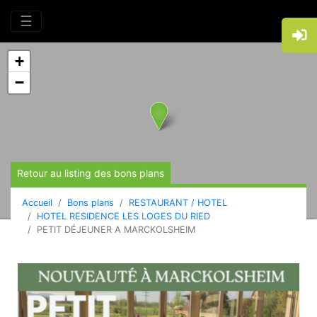
☰
+
−
Retour au listing des bons plans
Accueil
Bons plans
RESTAURANT / HOTEL
HOTEL RESIDENCE LES LOGES DU RIED
PETIT DÉJEUNER A MARCKOLSHEIM